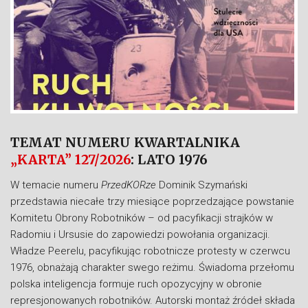
TEMAT NUMERU KWARTALNIKA
„KARTA” 127/2026
: LATO 1976
W temacie numeru
PrzedKORze
Dominik Szymański
przedstawia niecałe trzy miesiące poprzedzające powstanie
Komitetu Obrony Robotników – od pacyfikacji strajków w
Radomiu i Ursusie do zapowiedzi powołania organizacji.
Władze Peerelu, pacyfikując robotnicze protesty w czerwcu
1976, obnażają charakter swego reżimu. Świadoma przełomu
polska inteligencja formuje ruch opozycyjny w obronie
represjonowanych robotników. Autorski montaż źródeł składa