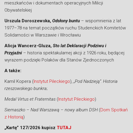
mieszkańców i dokumentach operacyjnych Milicji
Obywatelskiej
Urszula Doroszewska,
Odsłony buntu
– wspomnienia z lat
1977–78 na temat początków ruchu Studenckich Komitetów
Solidarności w Warszawie i Wrocławiu
Alicja Wancerz-Gluza,
Sto lat Deklaracji Podziwu i
Przyjaźni
– historia spektakularnej akcji z 1926 roku, będącej
wyrazem podzięki Polaków dla Stanów Zjednoczonych
A także:
Kamil Kopera (
Instytut Pileckiego
),
„Pod Nadzieją”. Historia
rzeszowskiego bunkra
;
Medal Virtus et Fraternitas
(
Instytut Pileckiego
)
Siemaszko – Nad Warszawą – nowy album DSH
(
Dom Spotkań
z Historią
)
„Kartę” 127/2026 kupisz
TUTAJ