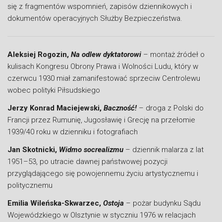
się z fragmentów wspomnień, zapisów dziennikowych i
dokumentów operacyjnych Służby Bezpieczeństwa.
Aleksiej Rogozin,
Na odlew dyktatorowi
– montaż źródeł o
kulisach Kongresu Obrony Prawa i Wolności Ludu, który w
czerwcu 1930 miał zamanifestować sprzeciw Centrolewu
wobec polityki Piłsudskiego
Jerzy Konrad Maciejewski,
Baczność!
– droga z Polski do
Francji przez Rumunię, Jugosławię i Grecję na przełomie
1939/40 roku w dzienniku i fotografiach
Jan Skotnicki,
Widmo socrealizmu
– dziennik malarza z lat
1951–53, po utracie dawnej państwowej pozycji
przyglądającego się powojennemu życiu artystycznemu i
politycznemu
Emilia Wileńska-Skwarzec,
Ostoja
– pożar budynku Sądu
Wojewódzkiego w Olsztynie w styczniu 1976 w relacjach